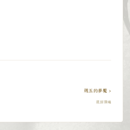
週五的夢魘 ›
返回頂端