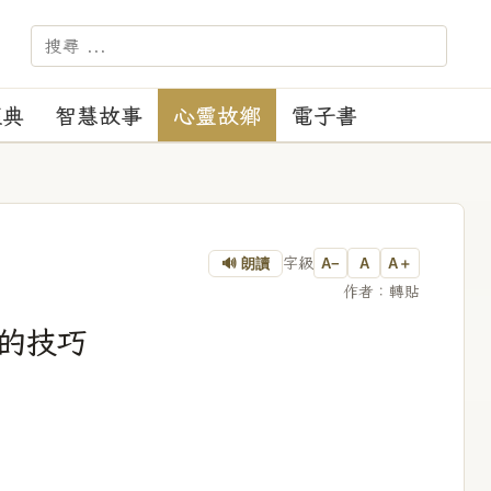
－－－ 【苑訓】：正見、正行、正覺、正度
經典
智慧故事
心靈故鄉
電子書
字級
🔊 朗讀
A−
A
A＋
作者：轉貼
的技巧