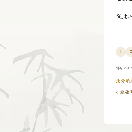
從此
f
轉貼200
此分類
‹ 超