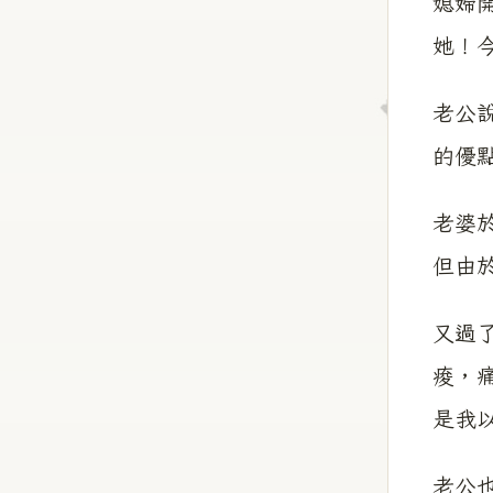
媳婦
她！今
老公
的優
老婆
但由
又過
痠，
是我以
老公