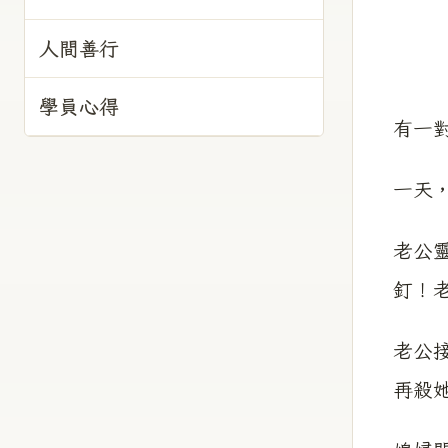
人間善行
學員心得
有一對
一天，
老公
釘！
老公
再殺