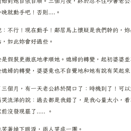
開始對她百依百順。三個月後，終於忍不住吵著老公
晚就動手吧！否則....。
說：不行！現在動手！鄰居馬上懷疑是我們幹的，妳
點，如此妳會好過些。
於是假裝更徹底地孝順她。媳婦的轉變，起初婆婆並
於媳婦的轉變，婆婆竟也不自覺地和她有說有笑起來
了三個月，有一天老公終於開口了：時機到了！可以
痛哭流涕的說：過去都是我錯了，是我心量太小，看
前沒發現罷了..... 。
也笑著掉下眼淚，兩人哭成一團。