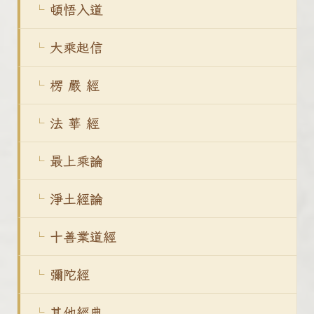
頓悟入道
大乘起信
楞 嚴 經
法 華 經
最上乘論
淨土經論
十善業道經
彌陀經
其他經典