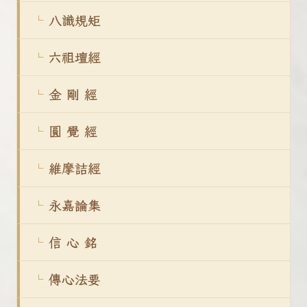
八識規矩
六祖壇經
金 剛 經
圓 覺 經
維摩詰經
永嘉論集
信 心 銘
傳心法要