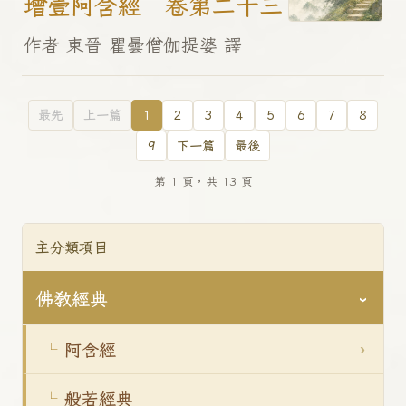
增壹阿含經 卷第二十三
作者 東晉 瞿曇僧伽提婆 譯
最先
上一篇
1
2
3
4
5
6
7
8
9
下一篇
最後
第 1 頁，共 13 頁
主分類項目
佛教經典
阿含經
般若經典