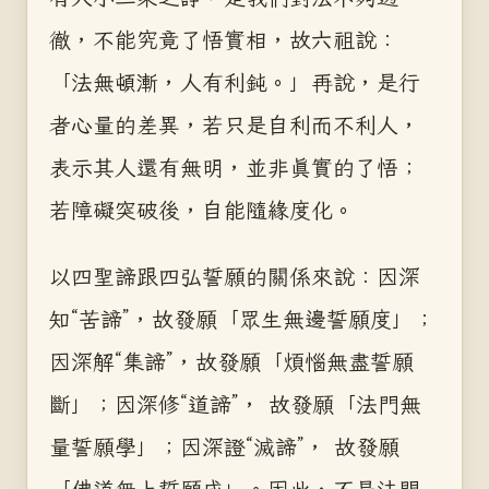
徹，不能究竟了悟實相，故六祖說：
「法無頓漸，人有利鈍。」再說，是行
者心量的差異，若只是自利而不利人，
表示其人還有無明，並非真實的了悟；
若障礙突破後，自能隨緣度化。
以四聖諦跟四弘誓願的關係來說：因深
知“苦諦”，故發願「眾生無邊誓願度」；
因深解“集諦”，故發願「煩惱無盡誓願
斷」；因深修“道諦”， 故發願「法門無
量誓願學」；因深證“滅諦”， 故發願