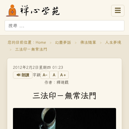
☰
您的目前位置：
Home
›
幻塵夢話
›
佛法隨筆
›
人生夢境
›
三法印－無常法門
2012年2月2日星期四 01:23
字級
🔊 朗讀
A−
A
A＋
作者：釋達觀
三法印－無常法門