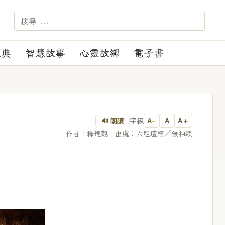
－－－ 【苑訓】：正見、正行、正覺、正度。
經典
智慧故事
心靈故鄉
電子書
字級
🔊 朗讀
A−
A
A＋
作者：釋達觀 出處︰六祖壇經／無相頌