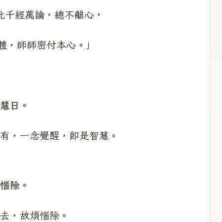
此千經萬論，總不離心，
體，師師密付本心。」
慧日。
有，一念覺醒，即是智慧。
惱除。
去，故煩惱除。