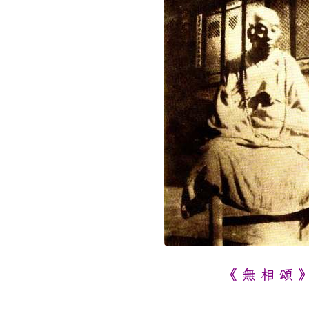
《 無 相 頌 