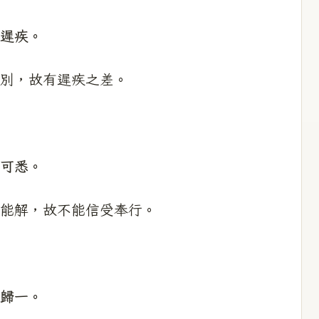
遲疾。
別，故有遲疾之差。
可悉。
能解，故不能信受奉行。
歸一。