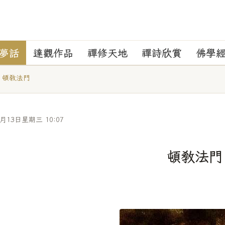
夢話
達觀作品
禪修天地
禪詩欣賞
佛學
頓教法門
2月13日星期三 10:07
頓教法門