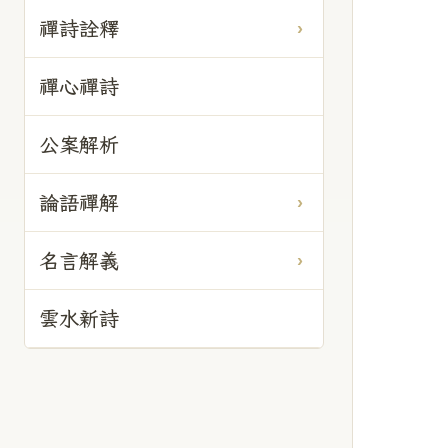
禪詩詮釋
禪心禪詩
公案解析
論語禪解
名言解義
雲水新詩