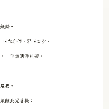
無餘。
，正念亦假，邪正本空，
。」自然清淨無礙。
是妄。
須離此覓菩提；