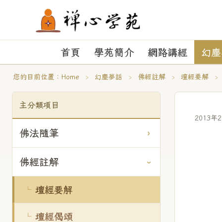
首頁
學苑簡介
網路講經
幻塵
您的目前位置：
Home
›
幻塵夢話
›
佛經註解
›
壇經要解
›
主分類項目
2013年
佛法隨筆
佛經註解
壇經要解
壇經偈頌