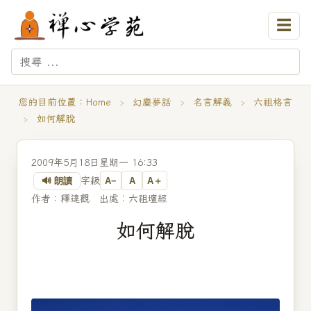
☰
您的目前位置：
Home
›
幻塵夢話
›
名言解義
›
六祖格言
›
如何解脫
2009年5月18日星期一 16:33
字級
🔊 朗讀
A−
A
A＋
作者：釋達觀 出處︰六祖壇經
如何解脫