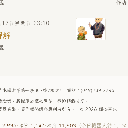
觀
作者
月17日星期日 23:10
禪解
觀
草屯鎮太平路一段307號7樓之4
電話：(049)239-2295
體檔案，版權屬於禪心學苑；
歡迎轉載分享。
背景音樂，著作權仍歸各原創者所有。
© 2026 禪心學苑
2,935
1,147
11,603
日
·
昨日
·
本月
（今日機器人約 1,53