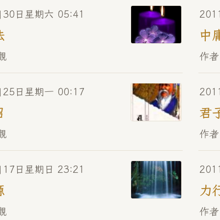
月30日星期六 05:41
201
法
中
觀
作者
月25日星期一 00:17
201
召
君
觀
作者
月17日星期日 23:21
201
源
力
觀
作者