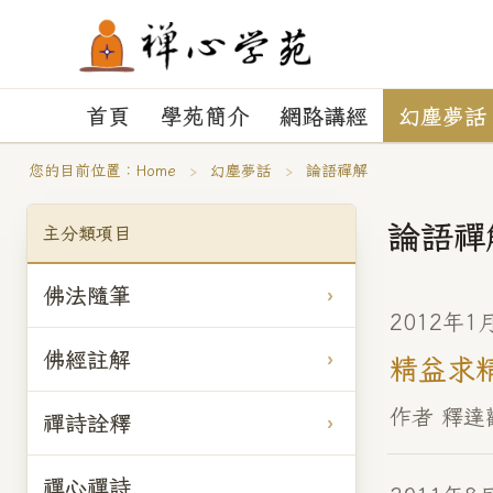
首頁
學苑簡介
網路講經
幻塵夢話
您的目前位置：
Home
›
幻塵夢話
›
論語禪解
論語禪
主分類項目
佛法隨筆
2012年1
佛經註解
精益求
作者 釋達
禪詩詮釋
禪心禪詩