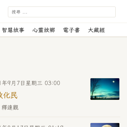
－－－ 【苑訓】：正見、正
智慧故事
心靈故鄉
電子書
大藏經
11年9月7日星期三 03:00
政化民
 釋達觀