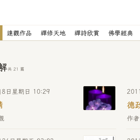
達觀作品
禪修天地
禪詩欣賞
佛學經典
解
共 21 篇
月8日星期日 10:29
20
精
德
觀
作者