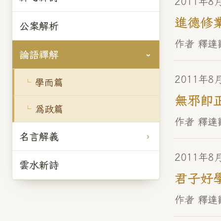
2011年8
進德修
公案解析
作者 釋達
論語禪解
2011年8
學而篇
無邪即
為政篇
作者 釋達
名言解義
2011年8
雲水新詩
君子好
作者 釋達