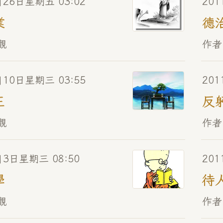
月26日星期五 03:02
201
業
德
觀
作者
月10日星期三 03:55
20
正
反
觀
作者
月3日星期三 08:50
201
學
待
觀
作者