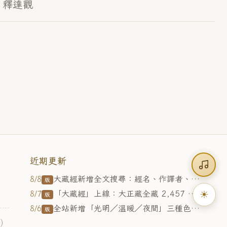
 釋達觀
近期更新
大藏經新增全文搜尋：經名、作譯者、內文字句皆可查（精確命中整句標亮，閱讀中可直接搜本卷）；主站「站內搜尋」同步涵蓋大藏經
8/8
版
「大藏經」上線：大正藏全藏 2,457 部、8,982 卷可線上閱讀（含目錄選單、經名快搜、校勘註、朗讀、三色系），入口在選單最右
8/7
☀
版
全站新增「光明／溫暖／夜間」三種色系，右下浮動鈕一鍵切換（夜間有專屬星空水墨背景；關閉瀏覽器後回復光明）；全站配色層次優化：卡片與面板加浮起陰影、標題列與內容分層，頁尾版面重新調整
8/6
版
0）