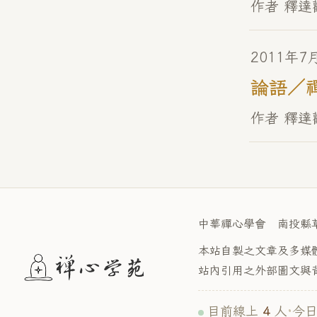
作者 釋達
2011年7
論語／
作者 釋達
中華禪心學會 南投縣
本站自製之文章及多媒
站內引用之外部圖文與
4
目前線上
人
·
今