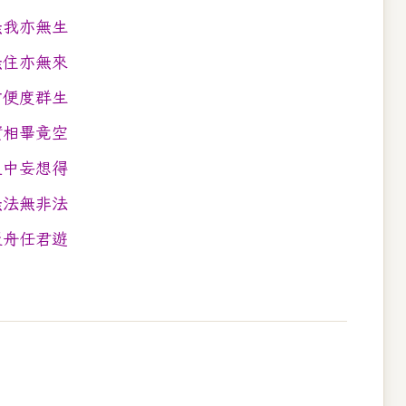
無我亦無生
無住亦無來
方便度群生
實相畢竟空
之中妄想得
無法無非法
泛舟任君遊