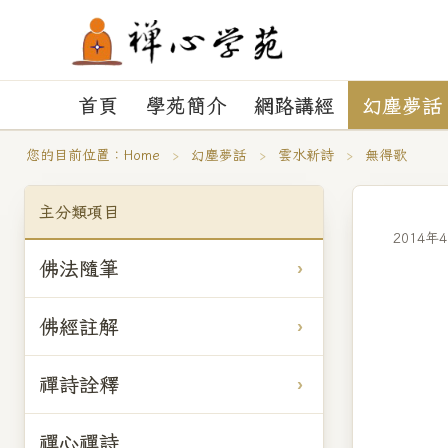
首頁
學苑簡介
網路講經
幻塵夢話
您的目前位置：
Home
›
幻塵夢話
›
雲水新詩
›
無得歌
主分類項目
2014年
佛法隨筆
佛經註解
禪詩詮釋
禪心禪詩