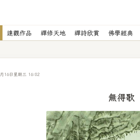
達觀作品
禪修天地
禪詩欣賞
佛學經典
4月16日星期三 16:02
無得歌