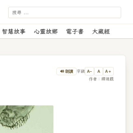
－－－ 【苑訓】：正見、正
智慧故事
心靈故鄉
電子書
大藏經
字級
🔊 朗讀
A−
A
A＋
作者：釋達觀