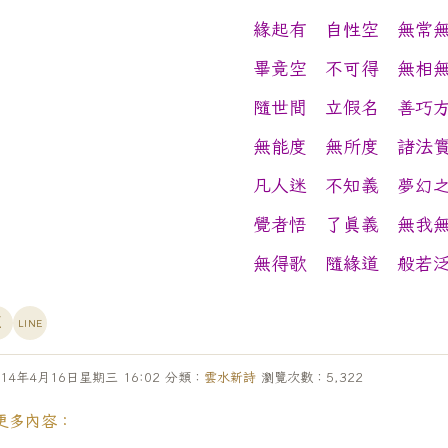
緣起有 自性空 無常
畢竟空 不可得 無相
隨世間 立假名 善巧
無能度 無所度 諸法
凡人迷 不知義 夢幻
覺者悟 了真義 無我
無得歌 隨緣道 般若
X
LINE
14年4月16日星期三 16:02 分類：
雲水新詩
瀏覽次數：
5,322
更多內容：