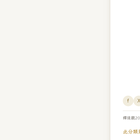
f
釋達觀20
此分類