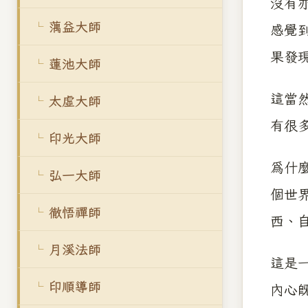
沒有
蕅益大師
感覺
果發
蓮池大師
這當
太虛大師
有很
印光大師
為什
弘一大師
個世
徹悟禪師
西、
月溪法師
這是
印順導師
內心