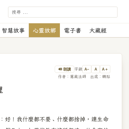
－－－ 【苑訓】：正見、正
智慧故事
心靈故鄉
電子書
大藏經
字級
🔊 朗讀
A−
A
A＋
作者：慧藏法師 出處︰轉貼
理
：好！我什麼都不要﹑什麼都捨掉，連生命