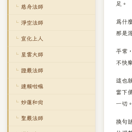
足。
慈舟法師
為什
淨空法師
那是
宣化上人
平常
星雲大師
不快
證嚴法師
這也
達賴啦嘛
當下
妙蓮和尚
一切
聖嚴法師
換句