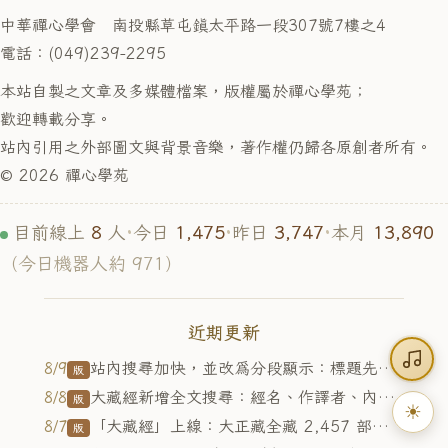
中華禪心學會 南投縣草屯鎮太平路一段307號7樓之4
電話：(049)239-2295
本站自製之文章及多媒體檔案，版權屬於禪心學苑；
歡迎轉載分享。
站內引用之外部圖文與背景音樂，著作權仍歸各原創者所有。
© 2026 禪心學苑
8
1,475
3,747
13,890
目前線上
人
·
今日
·
昨日
·
本月
（今日機器人約 971）
近期更新
站內搜尋加快，並改為分段顯示：標題先出，內文與大藏經隨後補上；首頁背景新增 10 組佛法情境套組，白天與夜間各一版
8/9
版
大藏經新增全文搜尋：經名、作譯者、內文字句皆可查，精確命中整句標亮；大藏經擴充為四藏，共 4,014 部、16,166 卷可讀
8/8
版
☀
「大藏經」上線：大正藏全藏 2,457 部、8,982 卷可線上閱讀（含目錄選單、經名快搜、校勘註、朗讀、三色系），入口在選單最右
8/7
版