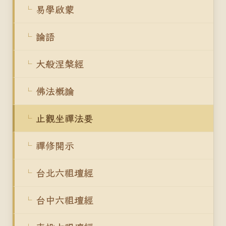
易學啟蒙
論語
大般涅槃經
佛法概論
止觀坐禪法要
禪修開示
台北六祖壇經
台中六祖壇經