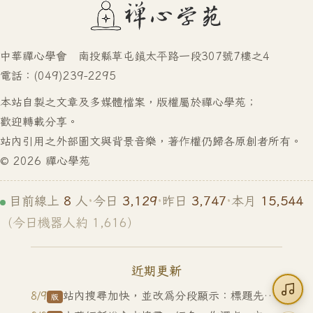
中華禪心學會 南投縣草屯鎮太平路一段307號7樓之4
電話：(049)239-2295
本站自製之文章及多媒體檔案，版權屬於禪心學苑；
歡迎轉載分享。
站內引用之外部圖文與背景音樂，著作權仍歸各原創者所有。
© 2026 禪心學苑
8
3,129
3,747
15,544
目前線上
人
·
今日
·
昨日
·
本月
（今日機器人約 1,616）
近期更新
站內搜尋加快，並改為分段顯示：標題先出，內文與大藏經隨後補上；首頁背景新增 10 組佛法情境套組，白天與夜間各一版
8/9
版