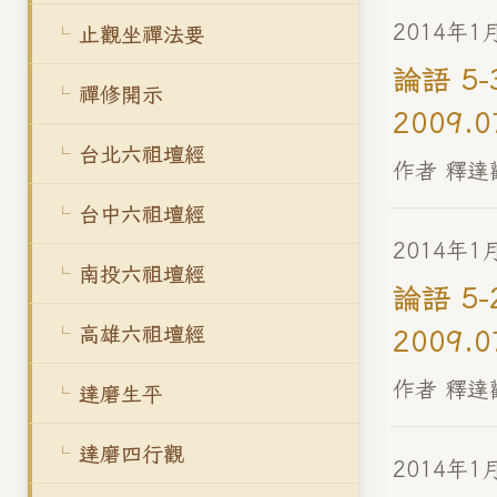
2014年1
止觀坐禪法要
論語 5
禪修開示
2009.0
台北六祖壇經
作者 釋達
台中六祖壇經
2014年1
南投六祖壇經
論語 5
高雄六祖壇經
2009.0
作者 釋達
達磨生平
達磨四行觀
2014年1