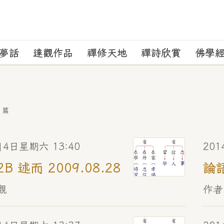
夢話
達觀作品
禪修天地
禪詩欣賞
佛學
 篇
月4日星期六 13:40
20
2B 述而 2009.08.28
論語
觀
作者