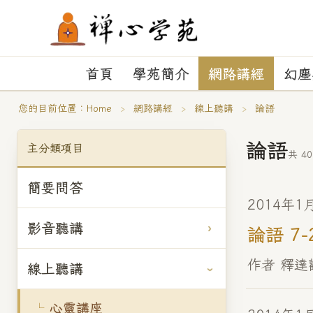
首頁
學苑簡介
網路講經
幻塵
您的目前位置：
Home
›
網路講經
›
線上聽講
›
論語
論語
主分類項目
共 40
簡要問答
2014年1
影音聽講
論語 7-
作者 釋達
線上聽講
心靈講座