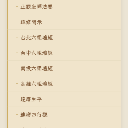
止觀坐禪法要
禪修開示
台北六祖壇經
台中六祖壇經
南投六祖壇經
高雄六祖壇經
達磨生平
達磨四行觀