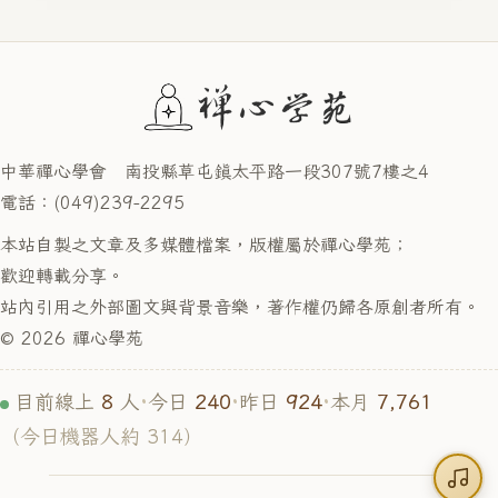
中華禪心學會 南投縣草屯鎮太平路一段307號7樓之4
電話：(049)239-2295
本站自製之文章及多媒體檔案，版權屬於禪心學苑；
歡迎轉載分享。
站內引用之外部圖文與背景音樂，著作權仍歸各原創者所有。
© 2026 禪心學苑
8
240
924
7,761
目前線上
人
·
今日
·
昨日
·
本月
（今日機器人約 314）