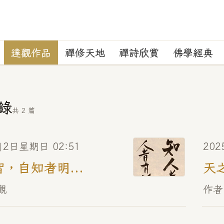
達觀作品
禪修天地
禪詩欣賞
佛學經典
錄
共 2 篇
月2日星期日 02:51
20
，自知者明...
天
觀
作者