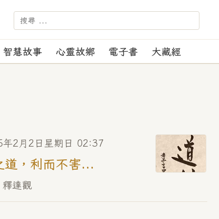
－－－ 【苑訓】：正見、正
智慧故事
心靈故鄉
電子書
大藏經
25年2月2日星期日 02:37
之道，利而不害...
 釋達觀