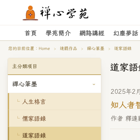
首頁
學苑簡介
網路講經
幻塵夢話
您的目前位置：
Home
›
達觀作品
›
禪心筆墨
›
道家語錄
道家語
主分類項目
禪心筆墨
2025年2
人生格言
知人者智
作者 釋達
儒家語錄
道家語錄