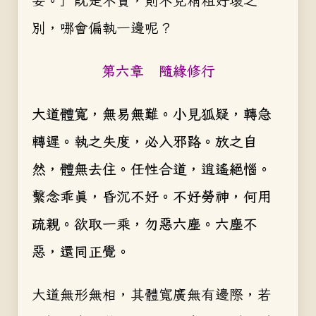
妄。」既是不實，則不見精粗好壞之
別，哪會偏執一邊呢？
第六章 隨緣修行
大道體寬，無易無難。小見狐疑，轉急
轉遲。執之失度，必入邪路。放之自
然，體無去住。任性合道，逍遙絕惱。
繫念乖真，昏沉不好。不好勞神，何用
疏親。欲取一乘，勿惡六塵。六塵不
惡，還同正覺。
大道無形無相，其體寬廣無有邊際，若