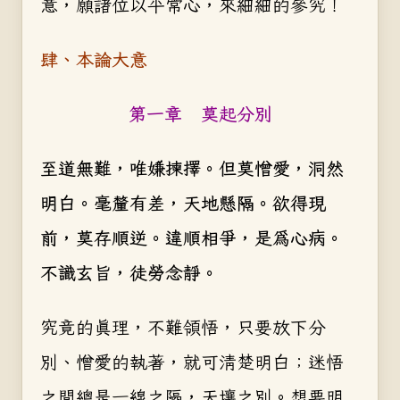
意，願諸位以平常心，來細細的參究！
肆、本論大意
第一章 莫起分別
至道無難，唯嫌揀擇。但莫憎愛，洞然
明白。毫釐有差，天地懸隔。欲得現
前，莫存順逆。違順相爭，是為心病。
不識玄旨，徒勞念靜。
究竟的真理，不難領悟，只要放下分
別、憎愛的執著，就可清楚明白；迷悟
之間總是一線之隔，天壤之別。想要明