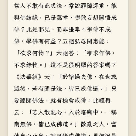
常人不敢有此想法，常說罪障深重，能
與佛結緣，已是萬幸，哪敢妄想開悟成
佛？此是邪見，而非謙卑。學佛不成
佛，學佛有何益？五祖弘忍問惠能：
「欲求何物？」六祖答：「唯求作佛，
不求餘物。」這不是很明顯的答案嗎？
《法華經》云：「於諸過去佛，在世或
滅後，若有聞是法，皆已成佛道。」只
要聽聞佛法，就有機會成佛。此經再
云：「若人散亂心，入於塔廟中，一稱
南無佛，皆已成佛道。」散亂之人，當
他妄心止息，就可修成佛道，更何況是