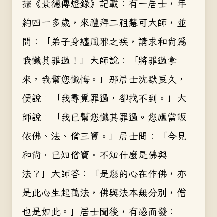
據《景德傳燈錄》記載：有一居士，年
約四十多歲，來禮拜二祖慧可大師，並
問：「弟子身纏風邪之疾，請求和尚為
我懺其罪過！」大師說：「將罪過拿
來，我幫您懺悔。」那居士沈默良久，
便說：「我尋覓罪過，卻找不到。」大
師說：「我已幫您懺其罪過。您應當皈
依佛、法、僧三寶。」居士問：「今見
和尚，已知僧寶。不知什麼是佛與
法？」大師答：「是您的心在作佛，亦
是此心生起萬法，佛與法本無分別，僧
也是如此。」居士聞後，有感而發：