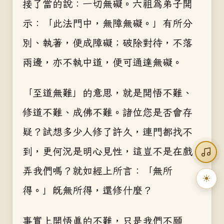
接了當的說：一切無礙。六祖為弟子開
示：「此法門中，無障無礙。」有所分
別、執著，便成障礙；破除對待，不落
兩邊，亦不執中道，便可通達無礙。
「至道無難」的意思，就是開悟不難、
修道不難、成佛不難。諸位您是否會存
疑？試想多少人修了許久，連門都找不
到，更何況是明心見性，這豈不是在戲
弄我們嗎？就如經上所言：「無所
☀
得。」既無所得，還修什麼？
事實上開悟真的不難，只是我們不願