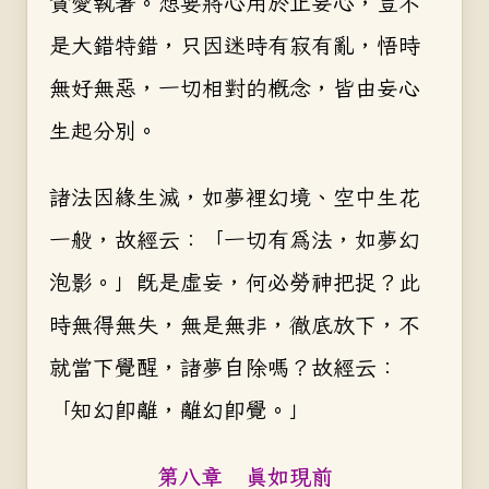
貪愛執著。想要將心用於止妄心，豈不
是大錯特錯，只因迷時有寂有亂，悟時
無好無惡，一切相對的概念，皆由妄心
生起分別。
諸法因緣生滅，如夢裡幻境、空中生花
一般，故經云：「一切有為法，如夢幻
泡影。」既是虛妄，何必勞神把捉？此
時無得無失，無是無非，徹底放下，不
就當下覺醒，諸夢自除嗎？故經云：
「知幻即離，離幻即覺。」
第八章 真如現前