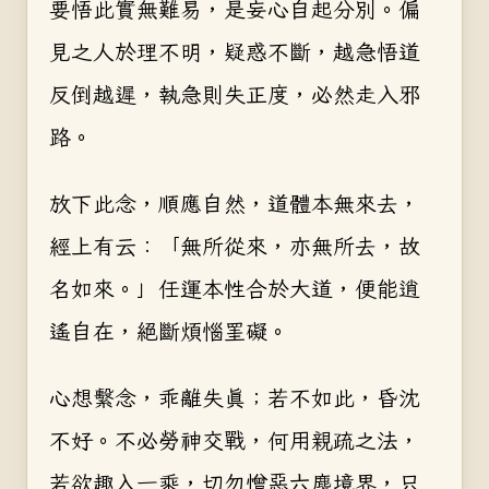
要悟此實無難易，是妄心自起分別。偏
見之人於理不明，疑惑不斷，越急悟道
反倒越遲，執急則失正度，必然走入邪
路。
放下此念，順應自然，道體本無來去，
經上有云：「無所從來，亦無所去，故
名如來。」任運本性合於大道，便能逍
遙自在，絕斷煩惱罣礙。
心想繫念，乖離失真；若不如此，昏沈
不好。不必勞神交戰，何用親疏之法，
若欲趣入一乘，切勿憎惡六塵境界，只