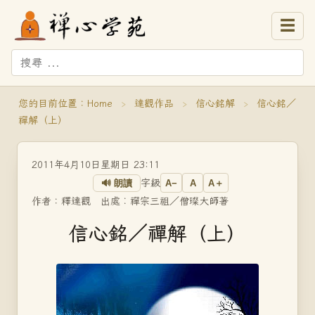
☰
您的目前位置：
Home
›
達觀作品
›
信心銘解
›
信心銘／
禪解（上）
2011年4月10日星期日 23:11
字級
🔊 朗讀
A−
A
A＋
作者：釋達觀 出處︰禪宗三祖／僧璨大師著
信心銘／禪解（上）