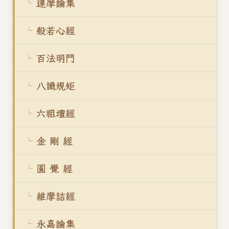
達摩論集
般若心經
百法明門
八識規矩
六祖壇經
金 剛 經
圓 覺 經
維摩詰經
永嘉論集