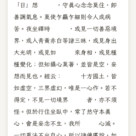
「日」想 ，守真心念念莫住，即
善調氣息。莫使乍麤乍細則令人成病
苦。夜坐禪時 ，或見一切善惡境
界，或入青黃赤白等諸三昧，或見身出
大光明，或見如 來身相，或見種
種變化；但知攝心莫著，並皆是空，妄
想而見也。經云： 十方國土，皆
如虛空，三界虛幻，唯是一心作。若不
得定，不見一切境界 者，亦不須
怪。但於行住坐臥中，常了然守本真
心，會是妄念不生，我所 心滅。
一切萬法不出自心，所以諸佛廣說，如