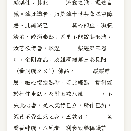
凝湛住。其此 流動之識，颯然自
滅。滅此識者，乃是滅十地菩薩眾中障
惑。此識滅已， 其心即虛，凝寂
淡泊，皎潔泰然；吾更不能說其形狀。
汝若欲得者，取涅 槃經第三卷
中，金剛身品，及維摩經第三卷見阿
（音同觸ㄔㄨˋ）佛品， 緩緩尋
思，細心搜撿熟看，若此經熟，實得能
於行住坐臥，及對五欲八風 ，不
失此心者，是人梵行已立，所作已辦，
究竟不受生死之身。五欲者： 色
聲香味觸。八風者：利衰毀譽稱譏苦