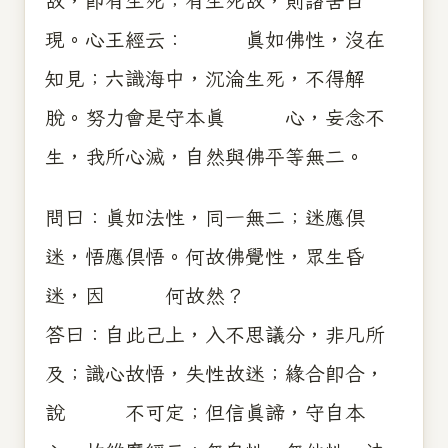
故，即有生死；有生死故，則諸苦自
現。心王經云： 真如佛性，沒在
知見；六識海中，沉淪生死，不得解
脫。努力會是守本真 心，妄念不
生，我所心滅，自然與佛平等無二。
問曰：真如法性，同一無二；迷應俱
迷，悟應俱悟。何故佛覺性，眾生昏
迷，因 何故然？
答曰：自此己上，入不思議分，非凡所
及；識心故悟，失性故迷；緣合即合，
說 不可定；但信真諦，守自本