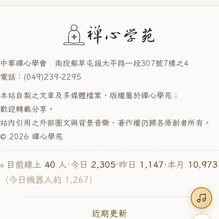
中華禪心學會 南投縣草屯鎮太平路一段307號7樓之4
電話：(049)239-2295
本站自製之文章及多媒體檔案，版權屬於禪心學苑；
歡迎轉載分享。
站內引用之外部圖文與背景音樂，著作權仍歸各原創者所有。
© 2026 禪心學苑
40
2,305
1,147
10,973
目前線上
人
·
今日
·
昨日
·
本月
（今日機器人約 1,267）
近期更新