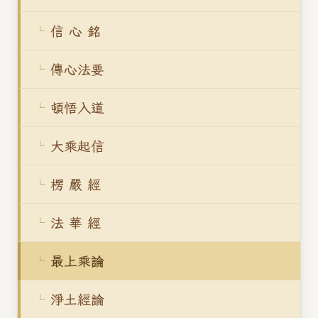
信 心 銘
傳心法要
頓悟入道
大乘起信
楞 嚴 經
法 華 經
最上乘論
淨土經論