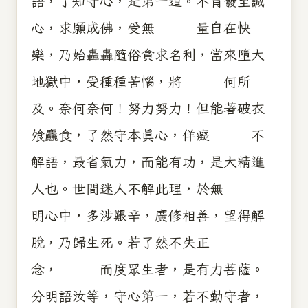
語，了知守心，是第一道。不肯發至誠
心，求願成佛，受無 量自在快
樂，乃始轟轟隨俗貪求名利，當來墮大
地獄中，受種種苦惱，將 何所
及。奈何奈何！努力努力！但能著破衣
飧麤食，了然守本真心，佯癡 不
解語，最省氣力，而能有功，是大精進
人也。世間迷人不解此理，於無
明心中，多涉艱辛，廣修相善，望得解
脫，乃歸生死。若了然不失正
念， 而度眾生者，是有力菩薩。
分明語汝等，守心第一，若不勤守者，