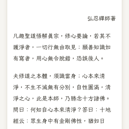
弘忍禪師著
凡趣聖道悟解真宗，修心要論，若其不
護淨者，一切行無由取見；願善知識如
有寫者，用心無令脫錯，恐誤後人。
夫修道之本體，須識當身；心本來清
淨，不生不滅無有分別，自性圓滿，清
淨之心，此是本師，乃勝念十方諸佛。
問曰：何知自心本來清淨？答曰：十地
經云：眾生身中有金剛佛性，猶如日