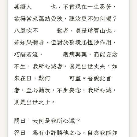
甚癡人 也。不肯現在一生忍苦，
欲得當來萬劫受殃，聽汝更不知何囑？
八風吹不 動者，真是珍寶山也。
若知果體者，但對於萬境起恆沙作用，
巧辯若流， 應病與藥，而能妄念
不生，我所心滅者，真是出世丈夫。如
來在日，歎何 可盡。吾說此言
者，至心勸汝，不生妄念，我所心滅，
則是出世之士。
問曰：云何是我所心滅？
答曰：為有小許勝他之心，自念我能如