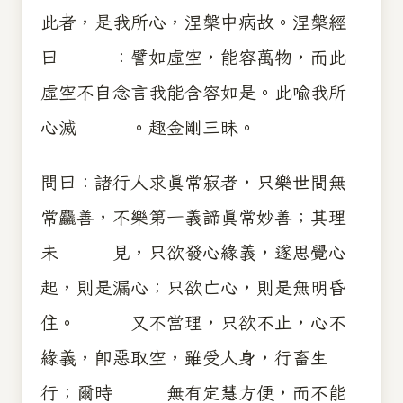
此者，是我所心，涅槃中病故。涅槃經
曰 ：譬如虛空，能容萬物，而此
虛空不自念言我能含容如是。此喻我所
心滅 。趣金剛三昧。
問曰：諸行人求真常寂者，只樂世間無
常麤善，不樂第一義諦真常妙善；其理
未 見，只欲發心緣義，遂思覺心
起，則是漏心；只欲亡心，則是無明昏
住。 又不當理，只欲不止，心不
緣義，即惡取空，雖受人身，行畜生
行；爾時 無有定慧方便，而不能