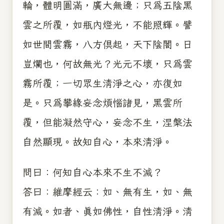
輪，體明圓滿，廣大無邊；只為五陰黑
雲之所覆，如瓶內燈光，不能照輝。譬
如世間雲霧，八方俱起，天下陰闇。日
豈爛也，何故無光？光元不壞，只為雲
霧所覆；一切眾生清淨之心，亦復如
是。只為攀緣妄念煩惱諸見，黑雲所
覆，但能凝然守心，妄念不生，涅槃法
自然顯現。故知自心，本來清淨。
問曰：何知自心本來不生不滅？
答曰：維摩經云：如、無有生，如、無
有滅。如者、真如佛性，自性清淨。清