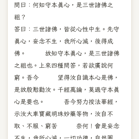
問曰：何知守本真心，是三世諸佛之
祖？
答曰：三世諸佛，皆從心性中生。先守
真心，妄念不生，我所心滅，後得成
佛。 故知守本真心，是三世諸佛
之祖也。上來四種問答，若欲廣說何
窮。吾今 望得汝自識本心是佛，
是故殷懃勸汝。千經萬論，莫過守本真
心是要也。 吾今努力按法華經，
示汝大車寶藏明珠妙藥等物，汝自不
取、不服、窮苦 奈何！會是妄念
不生，我所心滅，一切功德，自然圓