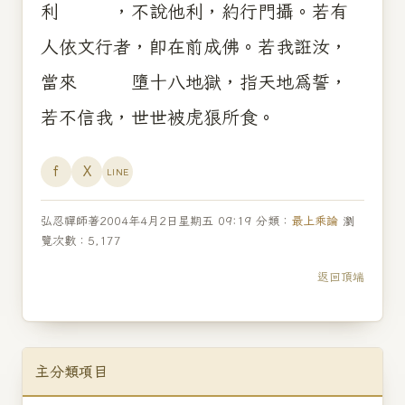
利 ，不說他利，約行門攝。若有
人依文行者，即在前成佛。若我誑汝，
當來 墮十八地獄，指天地為誓，
若不信我，世世被虎狼所食。
f
X
LINE
弘忍禪師著2004年4月2日星期五 09:19 分類：
最上乘論
瀏
覽次數：
5,177
返回頂端
主分類項目