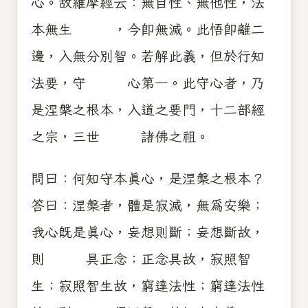
心。故維摩經云：無自性、無他性，法
本無生 ，今即無滅。此悟即離二
邊，入無分別智。若解此義，但於行知
法要，守 心第一。此守心者，乃
是涅槃之根本，入道之要門，十二部經
之宗，三世 諸佛之祖。
問曰：何知守本真心，是涅槃之根本？
答曰：涅槃者，體是寂滅，無為安樂；
我心既是真心，妄想則斷；妄想斷故，
則 具正念；正念具故，寂照智
生；寂照智生故，窮達法性；窮達法性