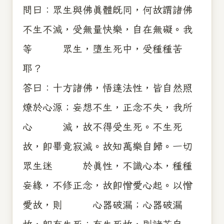
問曰：眾生與佛真體既同，何故謂諸佛
不生不滅，受無量快樂，自在無礙。我
等 眾生，墮生死中，受種種苦
耶？
答曰：十方諸佛，悟達法性，皆自然照
燎於心源；妄想不生，正念不失，我所
心 滅，故不得受生死。不生死
故，即畢竟寂滅。故知萬樂自歸。一切
眾生迷 於真性，不識心本，種種
妄緣，不修正念，故即憎愛心起。以憎
愛故，則 心器破漏；心器破漏