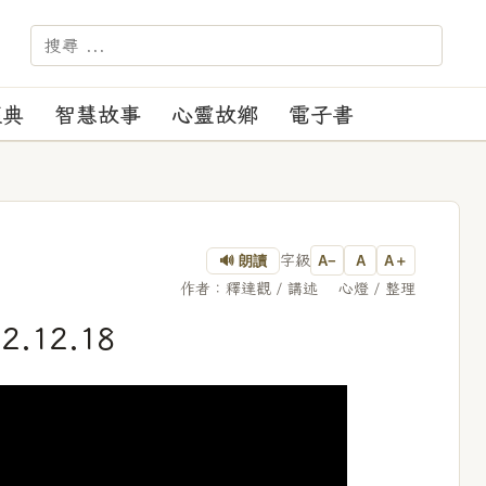
－－－ 【苑訓】：正見、正行、正覺、正度。
經典
智慧故事
心靈故鄉
電子書
字級
🔊 朗讀
A−
A
A＋
作者：釋達觀 / 講述 心燈 / 整理
.12.18