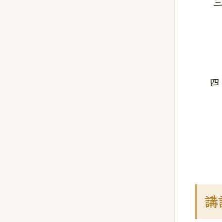
三
四
講