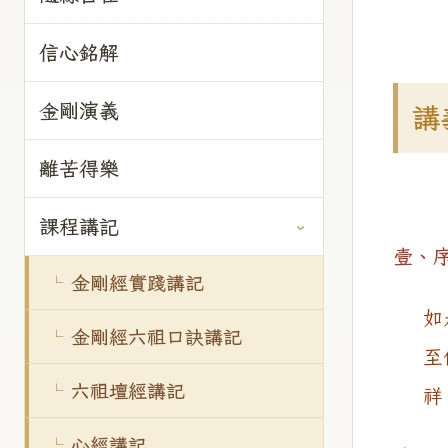
信心銘解
金剛演義
講
離苦得樂
課程講記
壹、序
金剛經實踐講記
如
金剛經六祖口訣講記
至
六祖壇經講記
祥
心經講記