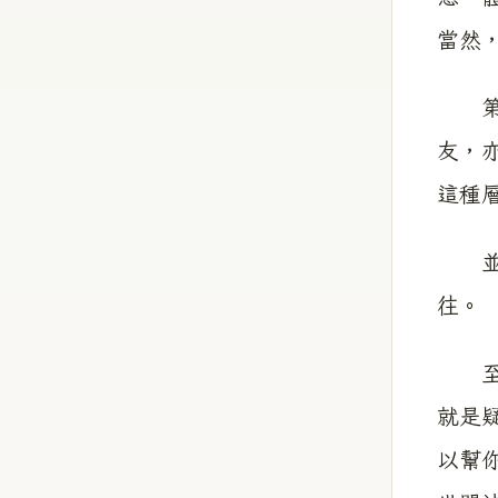
當然
第三
友，
這種
並非
往。
至於
就是
以幫