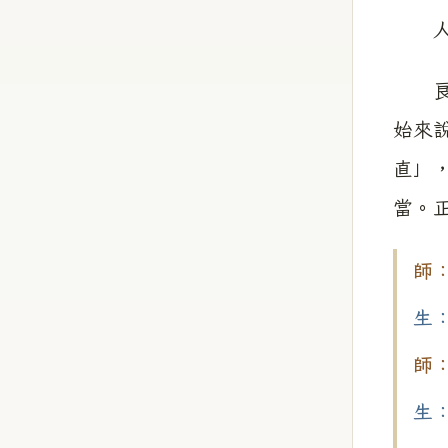
人的
良師
始來
直」
當。
師
生
師
生