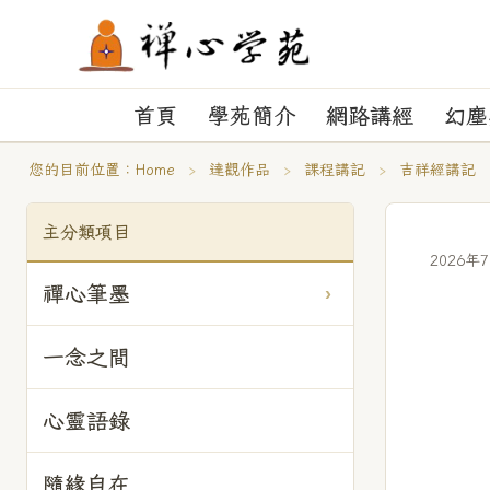
首頁
學苑簡介
網路講經
幻塵
您的目前位置：
Home
›
達觀作品
›
課程講記
›
吉祥經講記
主分類項目
2026年
禪心筆墨
一念之間
心靈語錄
隨緣自在