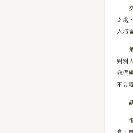
交人
之處
入巧
第二
對別
我們
不要
談修
復次
意、