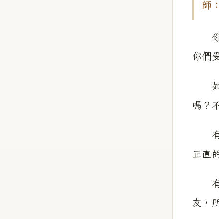
師
你們
你們
如果
嗎？
有些
正直
有的
友，