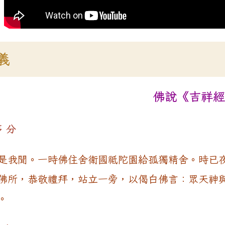
義
佛說《吉祥經
 分
是我聞。一時佛住舍衛國祗陀園給孤獨精舍。時已
佛所，恭敬禮拜，站立一旁，以偈白佛言：眾天神
。