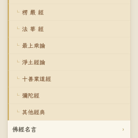
楞 嚴 經
法 華 經
最上乘論
淨土經論
十善業道經
彌陀經
其他經典
佛經名言