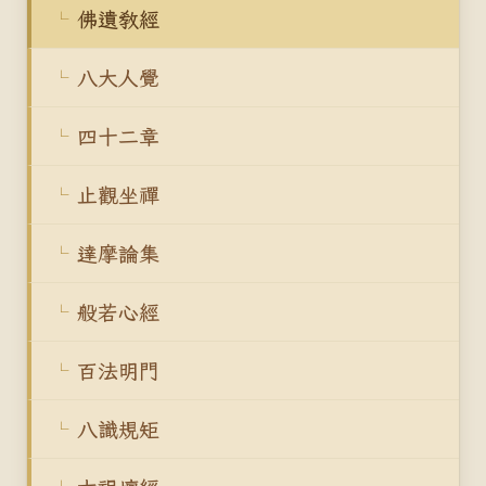
佛遺教經
八大人覺
四十二章
止觀坐禪
達摩論集
般若心經
百法明門
八識規矩