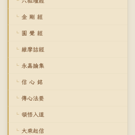
六祖壇經
金 剛 經
圓 覺 經
維摩詰經
永嘉論集
信 心 銘
傳心法要
頓悟入道
大乘起信