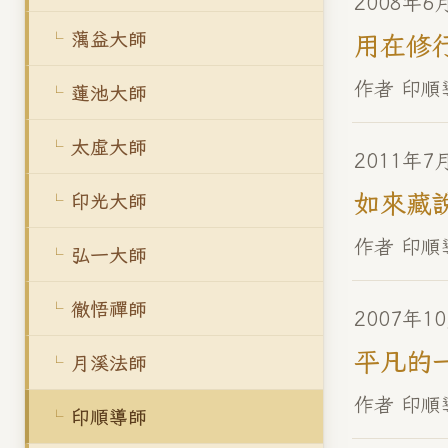
2008年6
蕅益大師
用在修
作者 印順
蓮池大師
太虛大師
2011年7
如來藏
印光大師
作者 印
弘一大師
徹悟禪師
2007年1
平凡的
月溪法師
作者 印順
印順導師