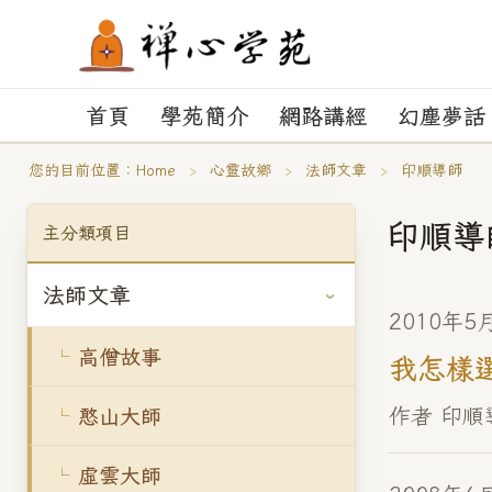
首頁
學苑簡介
網路講經
幻塵夢話
您的目前位置：
Home
›
心靈故鄉
›
法師文章
›
印順導師
印順導
主分類項目
法師文章
2010年5
高僧故事
我怎樣
作者 印
憨山大師
虛雲大師