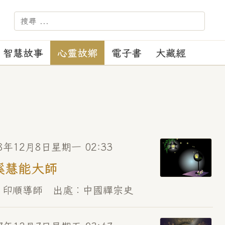
－－－ 【苑訓】：正見、正
智慧故事
心靈故鄉
電子書
大藏經
8年12月8日星期一 02:33
溪慧能大師
 印順導師 出處︰中國禪宗史