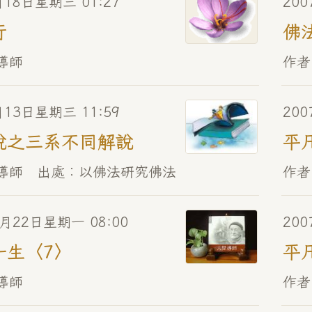
月18日星期三 01:27
200
行
佛
導師
作者
月13日星期三 11:59
200
說之三系不同解說
平
順導師 出處︰以佛法研究佛法
作者
0月22日星期一 08:00
200
一生〈7〉
平
導師
作者