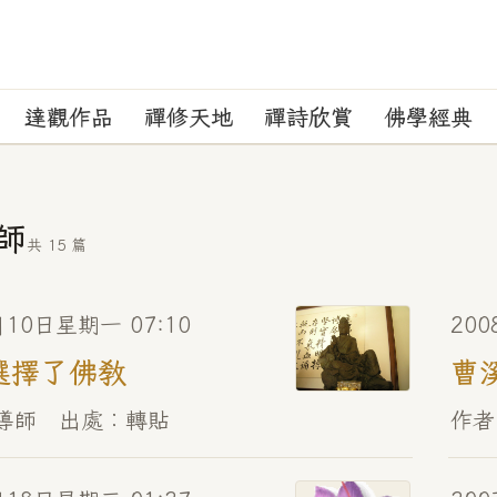
達觀作品
禪修天地
禪詩欣賞
佛學經典
師
共 15 篇
月10日星期一 07:10
200
選擇了佛教
曹
順導師 出處︰轉貼
作者