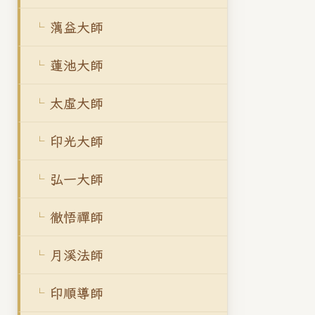
蕅益大師
蓮池大師
太虛大師
印光大師
弘一大師
徹悟禪師
月溪法師
印順導師