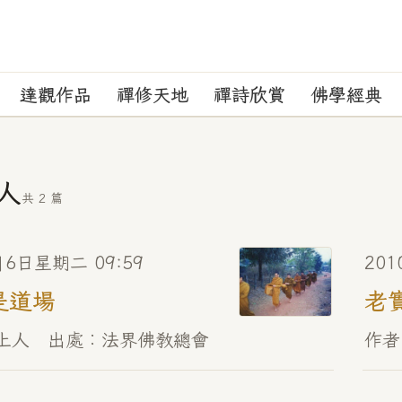
達觀作品
禪修天地
禪詩欣賞
佛學經典
人
共 2 篇
月6日星期二 09:59
201
是道場
老
化上人 出處︰法界佛教總會
作者