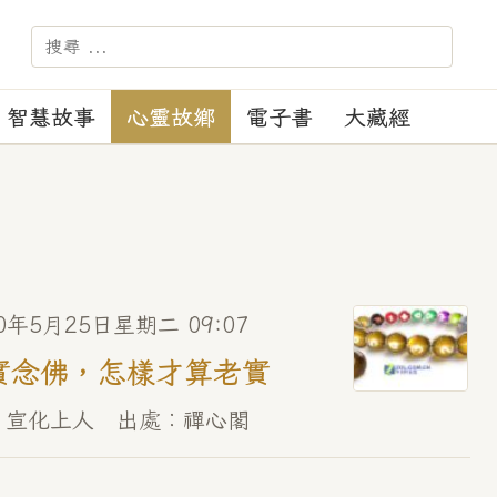
－－－ 【苑訓】：正見、正
智慧故事
心靈故鄉
電子書
大藏經
0年5月25日星期二 09:07
實念佛，怎樣才算老實
 宣化上人 出處︰禪心閣