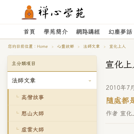
首頁
學苑簡介
網路講經
幻塵夢話
您的目前位置：
Home
›
心靈故鄉
›
法師文章
›
宣化上人
宣化上
主分類項目
法師文章
2010年7
高僧故事
隨處都
作者 宣
憨山大師
虛雲大師