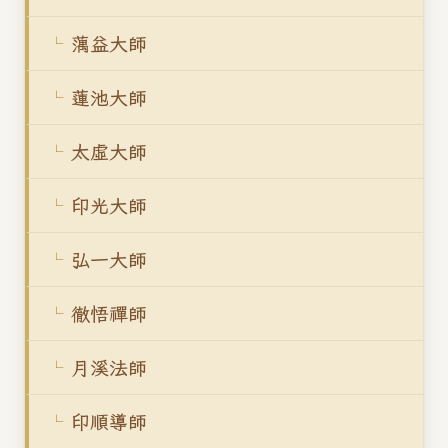
蕅益大師
蓮池大師
太虛大師
印光大師
弘一大師
徹悟禪師
月溪法師
印順導師