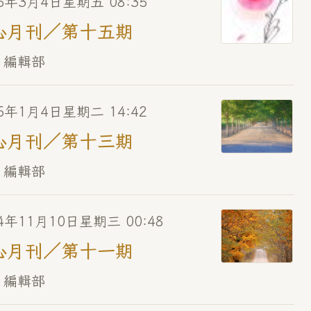
05年3月4日星期五 08:35
心月刊／第十五期
 編輯部
05年1月4日星期二 14:42
心月刊／第十三期
 編輯部
4年11月10日星期三 00:48
心月刊／第十一期
 編輯部