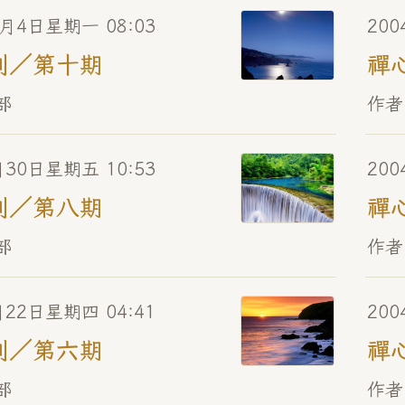
0月4日星期一 08:03
20
刊／第十期
禪
部
作者
月30日星期五 10:53
200
刊／第八期
禪
部
作者
月22日星期四 04:41
200
刊／第六期
禪
部
作者