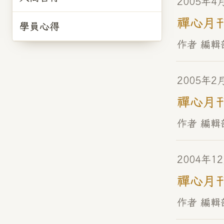
2005年4
禪心月
學員心得
作者 編輯
2005年2
禪心月
作者 編輯
2004年1
禪心月
作者 編輯