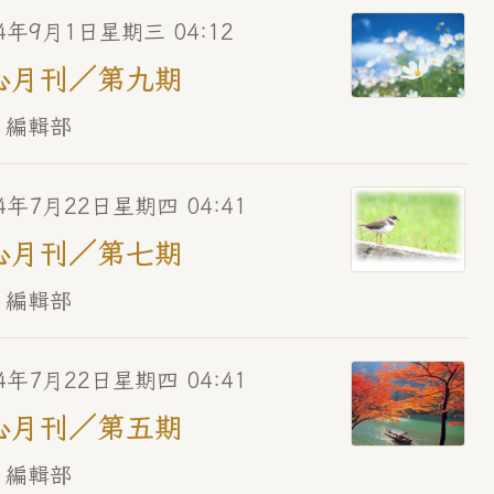
04年9月1日星期三 04:12
心月刊／第九期
 編輯部
4年7月22日星期四 04:41
心月刊／第七期
 編輯部
4年7月22日星期四 04:41
心月刊／第五期
 編輯部