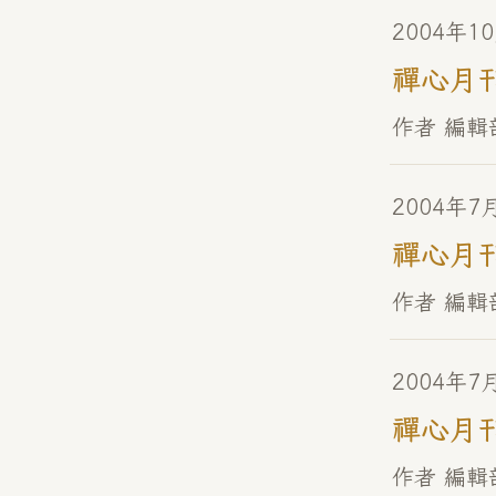
2004年1
禪心月
作者 編輯
2004年7
禪心月
作者 編輯
2004年7
禪心月
作者 編輯