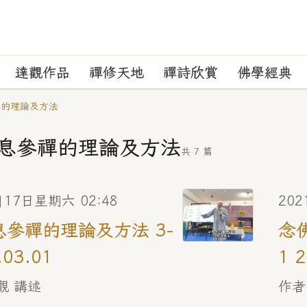
達觀作品
禪修天地
禪詩欣賞
佛學經典
禪的理論及方法
息參禪的理論及方法
共 7 篇
月17日星期六 02:48
202
參禪的理論及方法 3-
念
.03.01
1 
觀 講述
作者