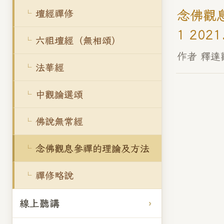
念佛觀息
壇經禪修
1 2021
六祖壇經（無相頌）
作者 釋達
法華經
中觀論選頌
佛說無常經
念佛觀息參禪的理論及方法
禪修略說
線上聽講