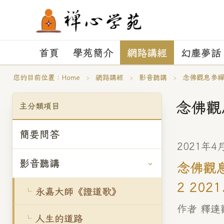
首頁
學苑簡介
網路講經
幻塵夢話
您的目前位置：
Home
›
網路講經
›
影音聽講
›
念佛觀息參
念佛觀
主分類項目
簡要問答
2021年4
影音聽講
念佛觀息
2 2021
永嘉大師《證道歌》
作者 釋達
人生的道路