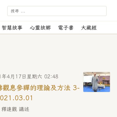
－－－ 【苑訓】：正見、正
智慧故事
心靈故鄉
電子書
大藏經
1年4月17日星期六 02:48
佛觀息參禪的理論及方法 3-
2021.03.01
 釋達觀 講述