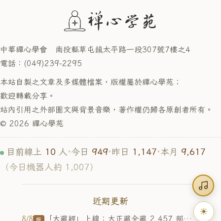
中華禪心學會 南投縣草屯鎮太平路一段307號7樓之4
電話：(049)239-2295
本站自製之文章及多媒體檔案，版權屬於禪心學苑；
歡迎轉載分享。
站內引用之外部圖文與背景音樂，著作權仍歸各原創者所有。
© 2026 禪心學苑
10
949
1,147
9,617
目前線上
人
·
今日
·
昨日
·
本月
（今日機器人約 1,007）
近期更新
☀
「大藏經」上線：大正藏全藏 2,457 部、8,982 卷可線上閱讀（含目錄選單、經名快搜、校勘註、朗讀、三色系），入口在選單最右
8/8
版