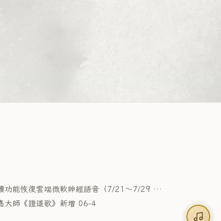
朗讀功能恢復雲端微軟神經語音（7/21～7/29 因雲端服務中斷，暫以免費瀏覽器語音代替，現已復原）
嘉大師《證道歌》新增 06-4