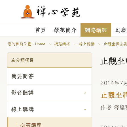
首頁
學苑簡介
網路講經
幻塵
您的目前位置：
Home
›
網路講經
›
線上聽講
›
止觀坐禪法
止觀坐
主分類項目
簡要問答
2014年7
影音聽講
止觀坐禪(
作者 釋達
線上聽講
心靈講座