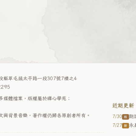
投縣草屯鎮太平路一段307號7樓之4
2295
多媒體檔案，版權屬於禪心學苑；
近期更新
文與背景音樂，著作權仍歸各原創者所有。
7/30
版
永
7/27
新