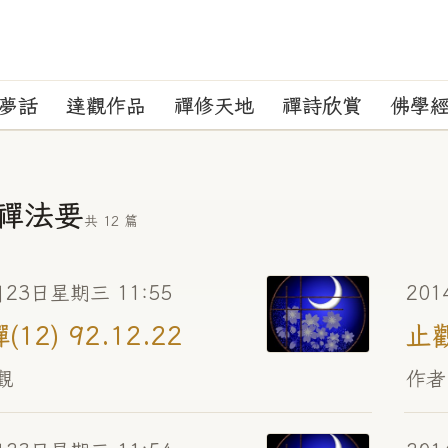
夢話
達觀作品
禪修天地
禪詩欣賞
佛學
要
禪法要
共 12 篇
月23日星期三 11:55
201
12) 92.12.22
止觀
觀
作者