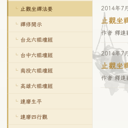
2014年7
止觀坐禪法要
止觀坐禪(
禪修開示
作者 釋達
台北六祖壇經
2014年7
台中六祖壇經
止觀坐禪(
南投六祖壇經
作者 釋達
高雄六祖壇經
達磨生平
達磨四行觀