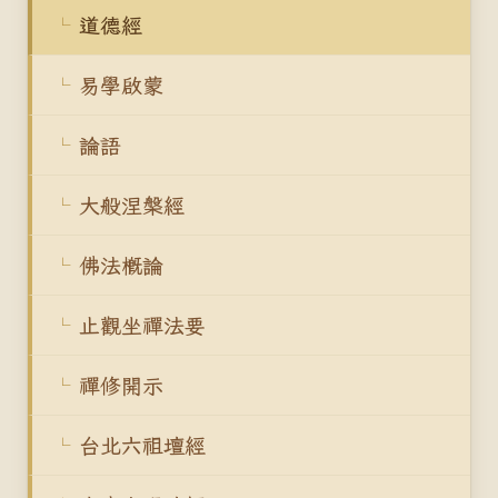
道德經
易學啟蒙
論語
大般涅槃經
佛法概論
止觀坐禪法要
禪修開示
台北六祖壇經