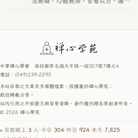
法無礙，心體無滯，智慧似日，遍照
一切。 傳法 唯傳見性法，出世破邪
宗。 故將見性之法，傳於後人，開
佛知見， 破…
中華禪心學會 南投縣草屯鎮太平路一段307號7樓之4
電話：(049)239-2295
本站自製之文章及多媒體檔案，版權屬於禪心學苑；
歡迎轉載分享。
站內引用之外部圖文與背景音樂，著作權仍歸各原創者所有。
© 2026 禪心學苑
3
304
924
7,825
目前線上
人
·
今日
·
昨日
·
本月