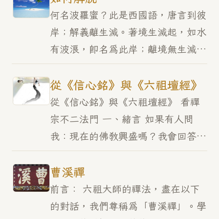
個系統，通常都以弘忍…
何名波羅蜜？此是西國語，唐言到彼
岸；解義離生滅。著境生滅起，如水
有波浪，即名為此岸；離境無生滅，
如水常通流，即名為彼岸，故號波羅
蜜。 六祖大師說：何名波羅蜜？波
從《信心銘》與《六祖壇經》
羅蜜是印度語，中國話…
從《信心銘》與《六祖壇經》 看禪
宗不二法門 一、緒言 如果有人問
我：現在的佛教興盛嗎？我會回答
說：興盛！說完了之後內心總會悄悄
的傷痛。你看，現在的佛教寺院林
曹溪禪
立，金碧輝煌，樓閣重重；…
前言： 六祖大師的禪法，盡在以下
的對話，我們尊稱為「曹溪禪」。學