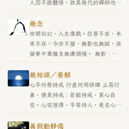
人因不能體悟，故其後代的禪師改教
「話頭禪」、「默照禪」或以「止
觀」入禪，以「念佛」參禪等。故
無念
「曹溪禪」幾乎名存實亡，…
世間似幻，人生像戲。往昔不在，未
來不存，今亦不留，無影也無蹤，徒
留夢中業種及無邊煩惱。 無影：世
間苦難，當修行離苦，不知如何勤
修？ 無蹤：不用起心，談什麼修
無相頌／要解
行，自然能離苦；地藏經云…
心平何勞持戒 行直何用修禪 止惡行
善，便是持戒；若能持戒，其心自
安。心安理得，平等待人，是名心
平。心平淨生，則不犯戒，故言：
「心平何勞持戒」。 修禪修心，心
真假動靜偈