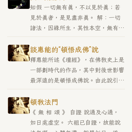
有三毒，故以三學，降伏其…
知假 一切無有真，不以見於真；若
見於真者，是見盡非真。 解：一切
諸法，因緣所生，其性本空，無有真
實，故見諸相，不以為真；若見相著
相，此見不能悟其真相，故不能見自
談惠能的“頓悟成佛”說
性。 悟真 若能自有…
釋惠能所述《壇經》，在佛教史上是
一部劃時代的作品，其中對後世影響
最深遠的是頓悟成佛說。由此說引發
出一系列新的觀點，皆富有時代精神
和宗教改革意義。至此，完成了印度
頓教法門
佛教中國化的歷史進程…
《 無 相 頌 》 自證 說通及心通，
如日處虛空。 六祖已自證，故能說