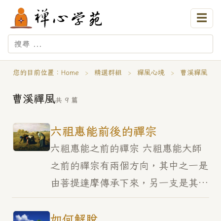
☰
您的目前位置：
Home
›
精選群組
›
禪風心境
›
曹溪禪風
曹溪禪風
共 9 篇
六祖惠能前後的禪宗
六祖惠能之前的禪宗 六祖惠能大師
之前的禪宗有兩個方向，其中之一是
由菩提達摩傳承下來，另一支是其它
各宗祖師所傳。菩提達摩傳到四祖道
信之下，分出牛頭法融與東山弘忍兩
如何解脫