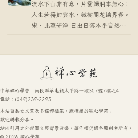
頭。」事實上這首詩有好…
流水下山非有意，片雲歸洞本無心；
人生若得如雲水，鐵樹開花遍界春。
宋．此菴守淨 日出日落本乎自然，
花開花謝本是常理。非人弄日，使其
變化；非神主宰，讓花生滅。陰陽消
長，成住壞空，是…
中華禪心學會 南投縣草屯鎮太平路一段307號7樓之4
電話：(049)239-2295
本站自製之文章及多媒體檔案，版權屬於禪心學苑；
歡迎轉載分享。
站內引用之外部圖文與背景音樂，著作權仍歸各原創者所有。
© 2026 禪心學苑