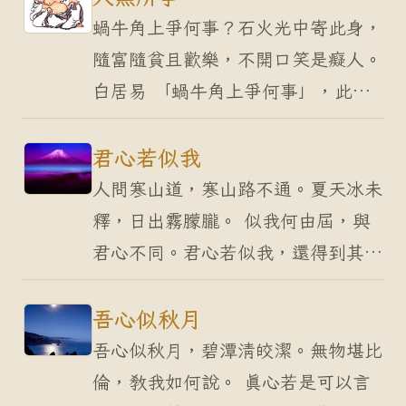
常忽略了現在，…
蝸牛角上爭何事？石火光中寄此身，
隨富隨貧且歡樂，不開口笑是癡人。
白居易 「蝸牛角上爭何事」，此句
言事。蝸牛喻人，寄生天地之間，實
為渺小而微不足道，卻為的一點利
君心若似我
益，彼此爭執不休，如…
人問寒山道，寒山路不通。夏天冰未
釋，日出霧朦朧。 似我何由屆，與
君心不同。君心若似我，還得到其
中。 人問寒山道，寒山路不通。 寒
山是得道的禪師，又傳說他是文殊菩
吾心似秋月
薩的化身。所以有人要…
吾心似秋月，碧潭清皎潔。無物堪比
倫，教我如何說。 真心若是可以言