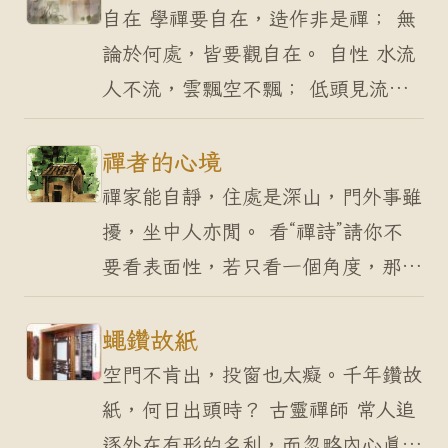
物無好醜，人自分…
自在 學禪要自在，造作非是禪； 無
論於何處，皆要觀自在。 自性 水流
人不流，雲飄空不飄； 低頭見流
水，清澈照溪石。 各有 花粉無心
飄，蜜蜂有心採； 勿論有與無，萬
禪者的心境
物各有道。 本有…
禪家能自靜，住處是深山，門外事雖
擾，坐中人亦閒。 看“禪詩”請你不
要看表面性，若只看一個角度，那你
將不知他箇中的奧妙。 所謂「禪
家」，講的就是真正懂得禪的人。一
蠅鑽故紙
個禪者，他的內心時時…
空門不肯出，投窗也太癡。千年鑽故
紙，何日出頭時？ 古靈禪師 常人追
逐外在有形的名利，而忽略內心真正