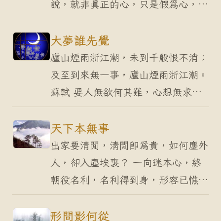
說，就非真正的心，只是假為心，強
名為說呀！讓我寒山假借萬物來比喻
吧！ 吾心似秋月，碧潭清皎潔。 我
大夢誰先覺
的心！猶如天上的秋…
廬山煙雨浙江潮，未到千般恨不消；
及至到來無一事，廬山煙雨浙江潮。
蘇軾 要人無欲何其難，心想無求日
出西。世人夢想一切，卻又失落一
切；期盼所願，但又失望所願。 廬
天下本無事
山煙雨是奇景，浙江…
出家要清閒，清閒即為貴，如何塵外
人，卻入塵埃裏？ 一向迷本心，終
朝役名利，名利得到身，形容已憔
悴。 況復不遂者，虛用平生志，可
憐無事人，未能笑得爾。 拾得 心無
形問影何從