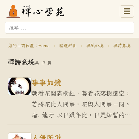
☰
您的目前位置：
Home
›
精選群組
›
禪風心境
›
禪詩意境
禪詩意境
共 17 篇
事事如鏡
朝看花開滿樹紅，暮看花落樹還空；
若將花比人間事，花與人間事一同。
唐. 龍牙 以日跟年比，日是短暫的；
以年跟一生比，年是短暫的；以此生
跟無限的時間比，人生是短暫的。人
人無所爭