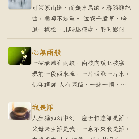
罣礙，名為「清」；念…
可笑寒山道，而無車馬蹤。聯谿難記
曲，疊嶂不知重。 泣露千般草，吟
風一樣松。此時迷徑處，形問影何
從。 可笑寒山道，而無車馬蹤。 寒
山大士，人顛心不顛。世人笑他，他
心無兩般
笑世人。眾人不解寒山…
一樹春風有兩般，南枝向暖北枝寒；
現前一段西來意，一片西飛一片東。
佛印禪師 人有兩種，一迷一悟，迷
的是現象，悟的是真理。迷人常於相
上打轉，被境所牽；悟人了知真相，
我是誰
便於世間來去自如…
人生猶如幻中幻，塵世相逢誰是誰，
父母未生誰是我，一息不來我是誰。