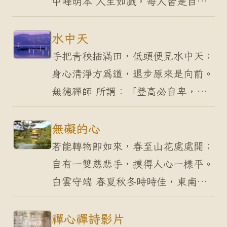
中峰明本 人生如戲，每人皆是自
編、自導、自演。編出喜、怒、哀、
樂，導出動、靜、語、默，演出愛、
水中天
恨、情、仇，戲一齣…
手把青秧插滿田，低頭便見水中天；
身心清淨方為道，退步原來是向前。
無德禪師 所謂：「登高必自卑，行
遠必自邇。」凡事皆是一步一步而完
成的。修行亦不例外，貴在「老實」
無礙的心
二字，離此則無事…
若能轉物即如來，春至山花處處開；
自有一雙慈悲手，摸得人心一樣平。
白雲守端 春夏秋冬時時佳，東南西
北處處妙，男女老少人人好，生老病
死樣樣到。 境無得失，人有預設；
禪心禪詩影片