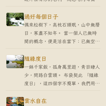
的清淨；修行者摒棄一切物欲，而執
泥於空的精神狀態。一著於有，二落
過好每個日子
於空。 鄭板橋詩言…
偶來松樹下，高枕石頭眠，山中無曆
日，寒盡不知年。 當一個人已無時
間的概念，便是活在當下；已無空間
的分別，便可隨遇而安。 「偶來松
樹下」，您多久沒有散步了，是否該
隨緣度日
出去走走，或許覺得還…
一鉢千家飯，孤身萬里遊，青目睹人
少，問路白雲頭。 布袋契此 「隨緣
度日」，這四個字不簡單，我們用一
首詩來說明。「一鉢千家飯， 孤身
萬里遊，青目睹人少，問路白雲
雲水自在