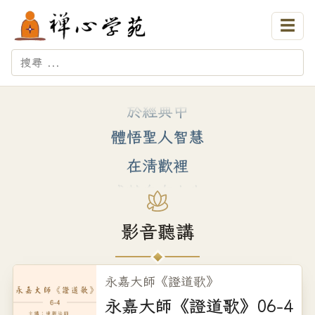
━━━━ ❖ ━━━━
☰
閱千年智趣 享自在清歡
━━━━ ❖ ━━━━
於經典中
體悟聖人智慧
在清歡裡
成就自在人生
清楚一切現象
影音聽講
是智
不執一切現象
永嘉大師《證道歌》
是慧
永嘉大師《證道歌》06-4