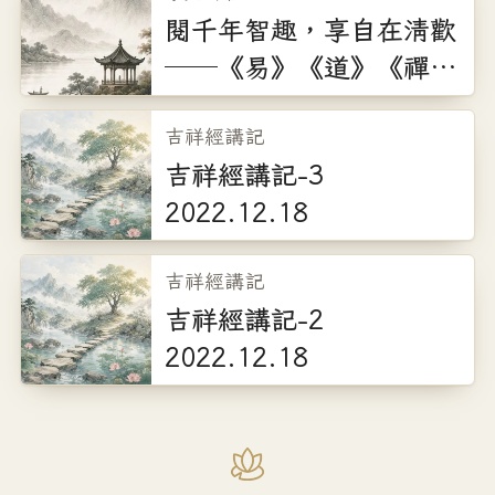
閒享人生之境
閱千年智趣，享自在清歡
主講：葉競柔
──《易》《道》《禪》
2026 年 11 月 8 日
三場講座
（星期日）
吉祥經講記
◆ 三、《禪》照本心 ◆
吉祥經講記-3
2022.12.18
笑迎生命之覺
主講：釋達觀
吉祥經講記
2026 年 12 月 19 日
吉祥經講記-2
（星期六）
2022.12.18
❖ ─────────── ❖
🕤 課程時間
上午 9:30 ～ 下午 4:30