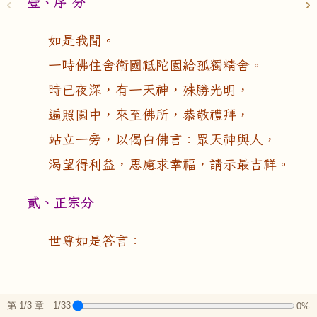
壹、序 分
‹
›
如是我聞。
一時佛住舍衛國祗陀園給孤獨精舍。
時已夜深，有一天神，殊勝光明，
遍照園中，來至佛所，恭敬禮拜，
站立一旁，以偈白佛言：眾天神與人，
渴望得利益，思慮求幸福，請示最吉祥。
貳、正宗分
世尊如是答言：
第 1/3 章 1/33
0%