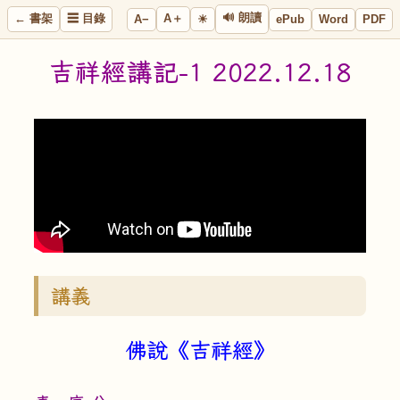
🔊 朗讀
← 書架
☰ 目錄
A＋
A−
ePub
Word
PDF
☀
吉祥經講記-1 2022.12.18
講義
佛說《吉祥經》