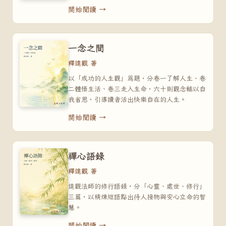
開始閱讀 →
一念之間
釋達觀 著
以「成功的人生觀」為題，分卷一了解人生、卷
二體悟生活、卷三走入生命，六十則觀念輔以自
我省思，引導讀者活出快樂自在的人生。
開始閱讀 →
禪心語錄
釋達觀 著
達觀法師的修行語錄，分「心靈、處世、修行」
三篇，以精煉短語點出待人接物與安心立命的智
慧。
開始閱讀 →