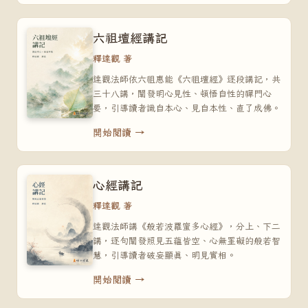
六祖壇經講記
釋達觀 著
達觀法師依六祖惠能《六祖壇經》逐段講記，共
三十八講，闡發明心見性、頓悟自性的禪門心
要，引導讀者識自本心、見自本性、直了成佛。
開始閱讀 →
心經講記
釋達觀 著
達觀法師講《般若波羅蜜多心經》，分上、下二
講，逐句闡發照見五蘊皆空、心無罣礙的般若智
慧，引導讀者破妄顯真、明見實相。
開始閱讀 →