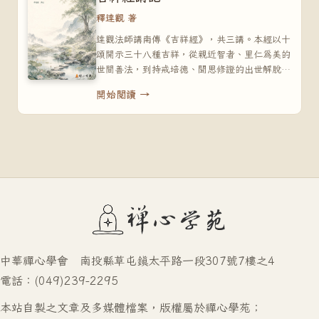
釋達觀 著
達觀法師講南傳《吉祥經》，共三講。本經以十
頌開示三十八種吉祥，從親近智者、里仁為美的
世間善法，到持戒培德、聞思修證的出世解脫，
引導讀者正信吉祥、廣種吉祥因緣。
開始閱讀 →
中華禪心學會 南投縣草屯鎮太平路一段307號7樓之4
電話：(049)239-2295
本站自製之文章及多媒體檔案，版權屬於禪心學苑；