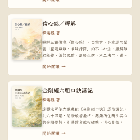
信心銘／禪解
釋達觀 著
禪解三祖僧璨〈信心銘〉，自前言、各章逐句闡
發「至道無難，唯嫌揀擇」的不二心法，續解離
幻即覺、真如現前、斷疑生信、不二法門，導歸
言語道斷的究竟心地。
開始閱讀 →
金剛經六祖口訣講記
釋達觀 著
達觀法師依六祖惠能《金剛經口訣》逐段講記，
共六十四講，闡發般若無相、應無所住而生其心
的金剛要旨，引導讀者離相破執、明心見性。
開始閱讀 →