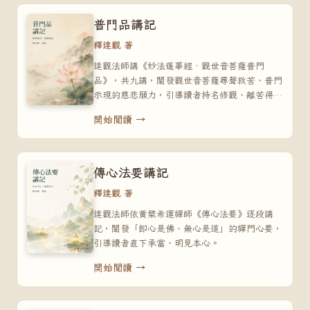
普門品講記
釋達觀 著
達觀法師講《妙法蓮華經‧觀世音菩薩普門
品》，共九講，闡發觀世音菩薩尋聲救苦、普門
示現的慈悲願力，引導讀者持名修觀、離苦得
樂。
開始閱讀 →
傳心法要講記
釋達觀 著
達觀法師依黃檗希運禪師《傳心法要》逐段講
記，闡發「即心是佛、無心是道」的禪門心要，
引導讀者直下承當、明見本心。
開始閱讀 →